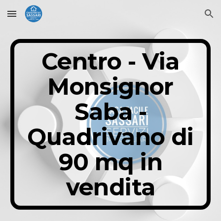
Skip to main content
Skip to navigation
Centro - Via
Monsignor
Saba -
Quadrivano di
90 mq in
vendita