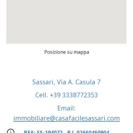
Posizione su mappa
Sassari, Via A. Casula 7
Cell. +39 3338772353
Email:
immobiliare@casafacilesassari.com
REA: SS-194072 P.I. 02660460904